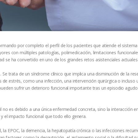
ormando por completo el perfil de los pacientes que atiende el sistema
ores con múltiples patologías, polimedicación, limitaciones funcionale
lidad se ha convertido en uno de los grandes retos asistenciales actuales
 Se trata de un síndrome clínico que implica una disminución de la res
es de estrés, como una infección, una intervención quirúrgica o incluso 
pueden sufrir un deterioro funcional importante tras un episodio agudo
il no es debido a una única enfermedad concreta, sino la interacción e
 y el impacto funcional que todo ello genera.
al, la EPOC, la demencia, la hepatopatía crónica o las infecciones recur
an factores como la desnutrición, el aislamiento social o la dificultad p