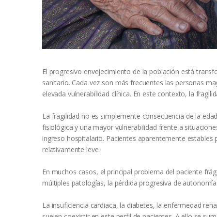
El progresivo envejecimiento de la población está transf
sanitario. Cada vez son más frecuentes las personas may
elevada vulnerabilidad clínica. En este contexto, la fragi
La fragilidad no es simplemente consecuencia de la edad.
fisiológica y una mayor vulnerabilidad frente a situacion
ingreso hospitalario. Pacientes aparentemente estables 
relativamente leve.
En muchos casos, el principal problema del paciente frág
múltiples patologías, la pérdida progresiva de autonomía
La insuficiencia cardiaca, la diabetes, la enfermedad ren
suelen coexistir en este perfil de pacientes. A ello se sum