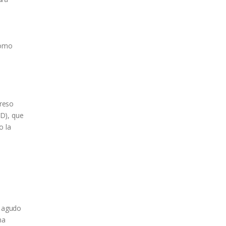
como
greso
VD), que
o la
a agudo
na