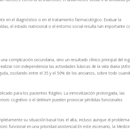
te en el diagnóstico o en el tratamiento farmacológico. Evaluar la
ídas, el estado nutricional o el entorno social resulta tan importante 
 una complicación secundaria, sino un resultado clínico principal del in
 realizar con independencia las actividades básicas de la vida diaria (AB
uda, oscilando entre el 35 y el 50% de los ancianos, sobre todo cuand
icado para los pacientes frágiles. La inmovilización prolongada, las
erioro cognitivo o el delirium pueden provocar pérdidas funcionales
etamente su situación basal tras el alta, incluso aunque el problem
ioro funcional en una prioridad asistencial.En este escenario, la Medici