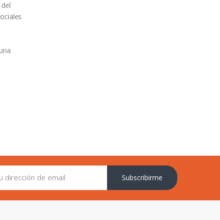
 del
ociales
 una
Subscribirme