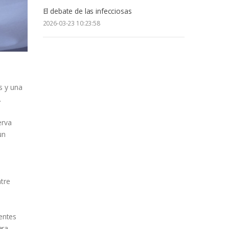
El debate de las infecciosas
2026-03-23 10:23:58
s y una
.
erva
un
ntre
rentes
ara