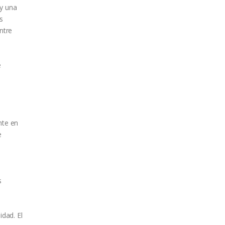
 y una
s
ntre
e
nte en
e
s
dad. El