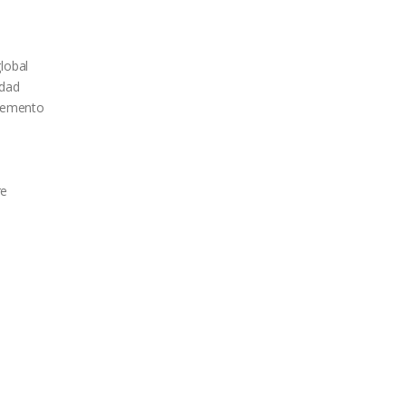
lobal
idad
elemento
re