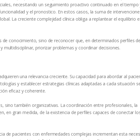
nciales, necesitando un seguimiento proactivo continuado en el tiempo
funcionalidad y el pronostico. En estos casos, la suma de intervencione
al. La creciente complejidad clínica obliga a replantear el equilibrio e
cas de conocimiento, sino de reconocer que, en determinados perfiles d
 multidisciplinar, priorizar problemas y coordinar decisiones.
 adquieren una relevancia creciente. Su capacidad para abordar al pacie
atologías y establecer estrategias clínicas adaptadas a cada situación s
ión eficaz y coherente.
s, sino también organizativas. La coordinación entre profesionales, la
den, en gran medida, de la existencia de perfiles capaces de conectar lo
encia de pacientes con enfermedades complejas incrementan esta necesi