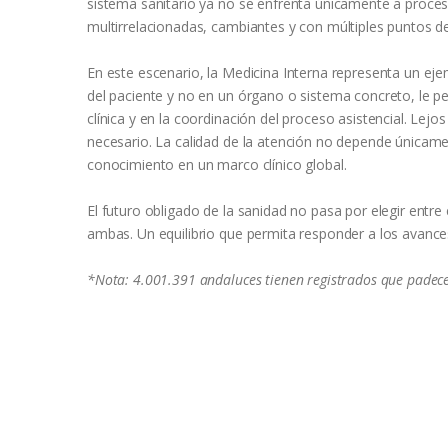
sistema sanitario ya no se enfrenta únicamente a proceso
multirrelacionadas, cambiantes y con múltiples puntos de
En este escenario, la Medicina Interna representa un ejem
del paciente y no en un órgano o sistema concreto, le p
clínica y en la coordinación del proceso asistencial. Lej
necesario. La calidad de la atención no depende únicamen
conocimiento en un marco clínico global.
El futuro obligado de la sanidad no pasa por elegir entre e
ambas. Un equilibrio que permita responder a los avances 
*Nota: 4.001.391 andaluces tienen registrados que padec