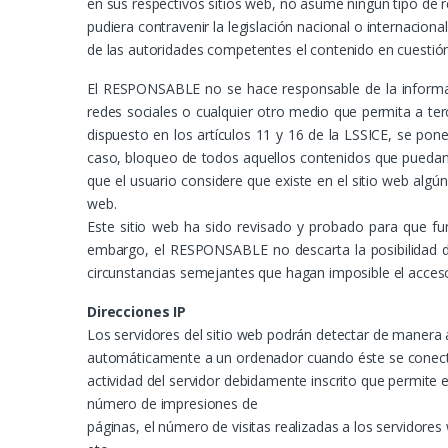
en sus respectivos sitios web, no asume ningún tipo de 
pudiera contravenir la legislación nacional o internacion
de las autoridades competentes el contenido en cuestión
El RESPONSABLE no se hace responsable de la informaci
redes sociales o cualquier otro medio que permita a t
dispuesto en los artículos 11 y 16 de la LSSICE, se pon
caso, bloqueo de todos aquellos contenidos que puedan af
que el usuario considere que existe en el sitio web algún
web.
Este sitio web ha sido revisado y probado para que fun
embargo, el RESPONSABLE no descarta la posibilidad de
circunstancias semejantes que hagan imposible el acceso
Direcciones IP
Los servidores del sitio web podrán detectar de manera a
automáticamente a un ordenador cuando éste se conecta 
actividad del servidor debidamente inscrito que permite
número de impresiones de
páginas, el número de visitas realizadas a los servidores 