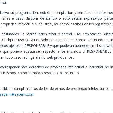
RIAL
imitativo su programación, edición, compilación y demás elementos ne
si es el caso, dispone de licencia o autorización expresa por parte
opiedad intelectual e industrial, así como inscritos en los registros p
destinados, la reproducción total o parcial, uso, explotación, distr
. Cualquier uso no autorizado previamente se considera un incumplim
gráficos ajenos al RESPONSABLE y que pudieran aparecer en el sitio web
ia que pudiera suscitarse respecto a los mismos. El RESPONSABLE a
 todo caso redirigir al sitio web principal de .
orrespondientes derechos de propiedad intelectual e industrial, no im
los mismos, como tampoco respaldo, patrocinio o
osibles incumplimientos de los derechos de propiedad intelectual o in
sademi@sademi.com