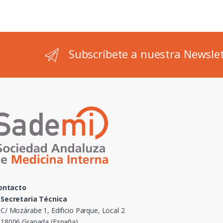
Subscríbete a nuestra Newsle
ontacto
Secretaria Técnica
C/ Mozárabe 1, Edificio Parque, Local 2
18006 Granada (España)