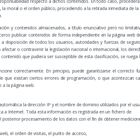
responsabilidad respecto a dichos contenidos. En todo caso, procederá 
al, la moral o el orden público, procediendo a la retirada inmediata de 
.
ón y contenidos almacenados, a título enunciativo pero no limitativ
erceros publicar contenidos de forma independiente en la página web
e a disposición de todos los usuarios, autoridades y fuerzas de seguri
ectar o contravenir la legislación nacional o internacional, los derec
 contenido que pudiera ser susceptible de esta clasificación, se ruega 
cione correctamente. En principio, puede garantizarse el correcto fu
 que existan ciertos errores de programación, o que acontezcan ca
 a la página web.
utomática la dirección IP y el nombre de dominio utilizados por el us
a Internet. Toda esta información es registrada en un fichero de
 el posterior procesamiento de los datos con el fin de obtener medicio
web, el orden de visitas, el punto de acceso,